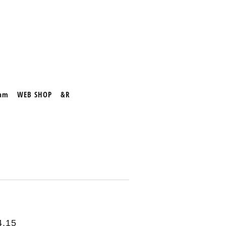
ram
WEB SHOP
&R
,15