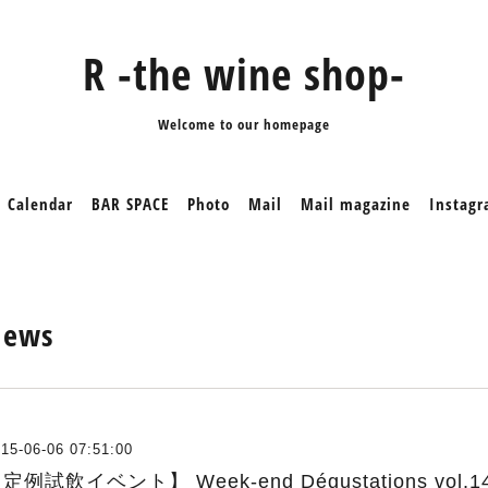
R -the wine shop-
Welcome to our homepage
Calendar
BAR SPACE
Photo
Mail
Mail magazine
Instag
News
15-06-06 07:51:00
定例試飲イベント】 Week-end Dégustations vol.14