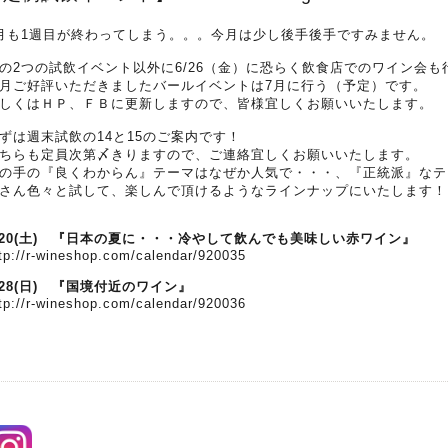
月も1週目が終わってしまう。。。今月は少し後手後手ですみません。
の2つの試飲イベント以外に6/26（金）に恐らく飲食店でのワイン会
月ご好評いただきましたバールイベントは7月に行う（予定）です。
しくはＨＰ、ＦＢに更新しますので、皆様宜しくお願いいたします。
ずは週末試飲の14と15のご案内です！
ちらも定員次第〆きりますので、ご連絡宜しくお願いいたします。
の手の『良くわからん』テーマはなぜか人気で・・・、『正統派』なテ
さん色々と試して、楽しんで頂けるようなラインナップにいたします！
/20(土) 『日本の夏に・・・冷やして飲んでも美味しい赤ワイン』
tp://r-wineshop.com/calendar/920035
/28(日) 『国境付近のワイン』
tp://r-wineshop.com/calendar/920036