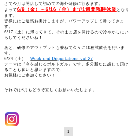
さて今月は開店して初めての海外研修に行きます。
6/9（金）～6/16（金）まで1週間臨時休業
よって
となり
ます。
皆様にはご迷惑お掛けしますが、パワーアップして帰ってきま
す。
6/17（土）に帰ってきて、そのまま店を開けるので冷やかしにい
らしてくださいね！
あと、研修のアウトプットも兼ねて久々に10種試飲会を行いま
す。
6/24（土）
Week-end Dégustations vol.27
テーマは『今を感じるポルトガル』です。多分新たに感じて頂け
ることも多いと思いますので、
お気軽にご参加ください！
それでは6月もどうぞ宜しくお願いいたします。
1