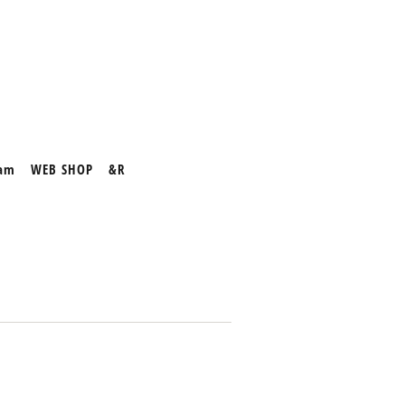
ram
WEB SHOP
&R