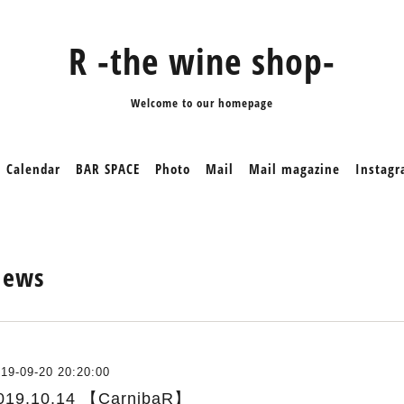
R -the wine shop-
Welcome to our homepage
Calendar
BAR SPACE
Photo
Mail
Mail magazine
Instag
News
19-09-20 20:20:00
019.10.14 【CarnibaR】