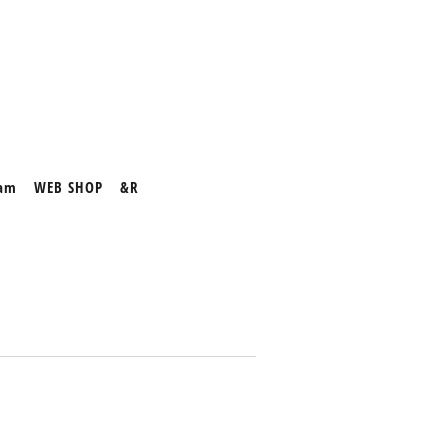
ram
WEB SHOP
&R