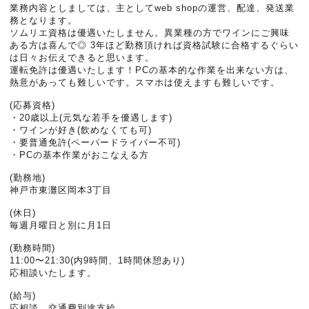
業務内容としましては、主としてweb shopの運営、配達、発送業
務となります。
ソムリエ資格は優遇いたしません。異業種の方でワインに
ご興味
ある方は喜んで◎ 3年ほど勤務頂ければ資格試験に合格するぐらい
は日々お
伝えできると思います。
運転免許は優遇いたします！PCの基本的な作業を出来な
い方は、
熱意があっても難しいです。スマホは使えますも
難しいです。
(応募資格)
・20歳以上(元気な若手を優遇します)
・ワインが好き(飲めなくても可)
・要普通免許(ペーパードライバー不可)
・PCの基本作業がおこなえる方
(勤務地)
神戸市東灘区岡本3丁目
(休日)
毎週月曜日と別に月1日
(勤務時間)
11:00〜21:30(内9時間、1時間休憩あり)
応相談いたします。
(給与)
応相談、交通費別途支給