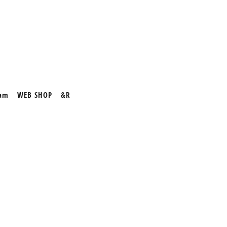
ram
WEB SHOP
&R