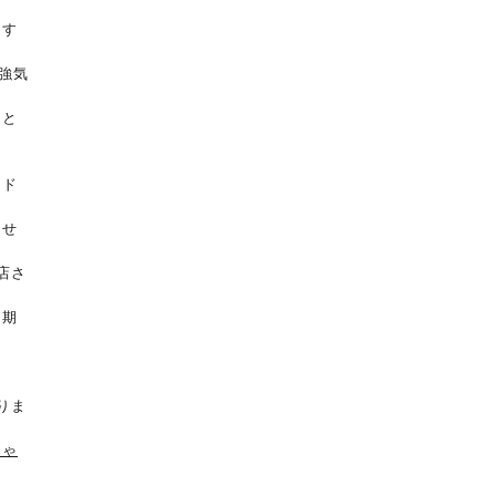
ます
強気
ると
ード
ませ
店さ
は期
りま
しゃ