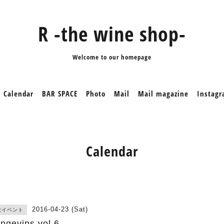
R -the wine shop-
Welcome to our homepage
Calendar
BAR SPACE
Photo
Mail
Mail magazine
Instag
Calendar
2016-04-23 (Sat)
飲イベント
ngevins vol.6