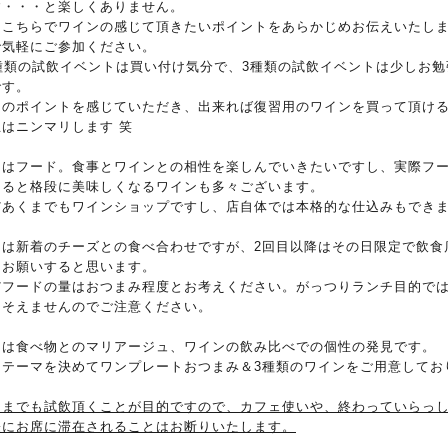
す・・・と楽しくありません。
回こちらでワインの感じて頂きたいポイントをあらかじめお伝えいたし
で気軽にご参加ください。
0種類の試飲イベントは買い付け気分で、3種類の試飲イベントは少しお勉
です。
回のポイントを感じていただき、出来れば復習用のワインを買って頂け
主はニンマリします 笑
とはフード。食事とワインとの相性を楽しんでいきたいですし、実際フ
あると格段に美味しくなるワインも多々ございます。
だあくまでもワインショップですし、店自体では本格的な仕込みもでき
。
回は新着のチーズとの食べ合わせですが、2回目以降はその日限定で飲食
にお願いすると思います。
だフードの量はおつまみ程度とお考えください。がっつりランチ目的で
にそえませんのでご注意ください。
的は食べ物とのマリアージュ、ワインの飲み比べでの個性の発見です。
回テーマを決めてワンプレートおつまみ＆3種類のワインをご用意してお
。
くまでも試飲頂くことが目的ですので、カフェ使いや、終わっていらっ
際にお席に滞在されることはお断りいたします。