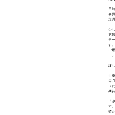
日時
会費
定
少
第
テ
す
ご
ー
詳
※
毎
（
期
「
す
確