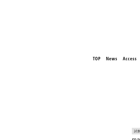
TOP
News
Access
試
ma