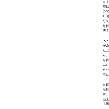
出
毎
の
1
分
毎
店
あ
が
た
ん
今
ん
た
待
目
毎
す
あ
る