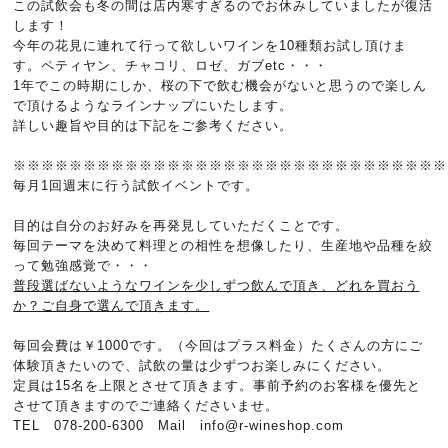
この試飲会も冬の間は店内寒すぎるのでお休みしていましたが復活
します！
今年の花見に連れて行って欲しいワインを10種類お試し頂けま
す。ペティヤン、チャコリ、ロゼ、ガブetc・・・
1年でこの時期にしか、桜の下で飲む機会がないと思うので楽しん
で頂けるようなラインナップにいたします。
詳しい趣旨や目的は下記をご参考ください。
※※※※※※※※※※※※※※※※※※※※※※※※※※※※※※※
毎月1回週末に行う試飲イベントです。
目的は自分のお好みを再発見していただくことです。
毎回テーマを決めて料理との相性を想像したり、生産地や品種を絞
って勉強感覚で・・・
普段選ばないようなワインを少しずつ飲んで頂き、どれを買おう
か？ご自身で選んで頂きます。
毎回会費は￥1000です。（今回はプラス料金）たくさんの方にご
体験頂きたいので、試飲の量は少ずつお楽しみにください。
定員は15名を上限とさせて頂きます。事前予約のお客様を優先と
させて頂きますのでご連絡くださいませ。
TEL 078-200-6300 Mail info@r-wineshop.com